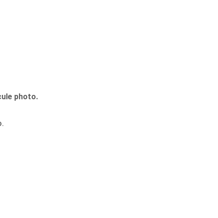
cule photo.
o.