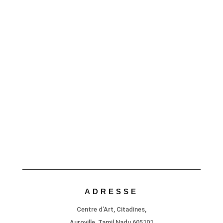
ADRESSE
Centre d’Art, Citadines,
Auroville, Tamil Nadu 605101